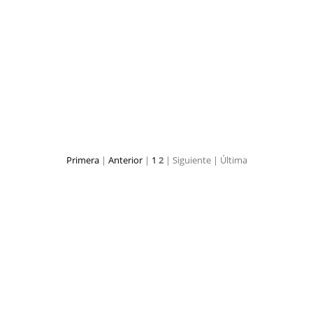
 Learning Commons
Visita Learning Com
Primera
|
Anterior
|
1
2
| Siguiente
| Última