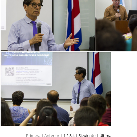
Primera |
Anterior |
1
2
3
4
|
Siguiente
|
Última