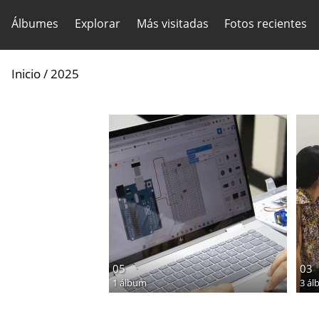
Álbumes
Explorar
Más visitadas
Fotos recientes
Inicio
/
2025
05
03
1 álbum
3 ál