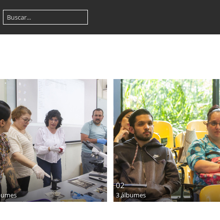
02
bumes
3 álbumes