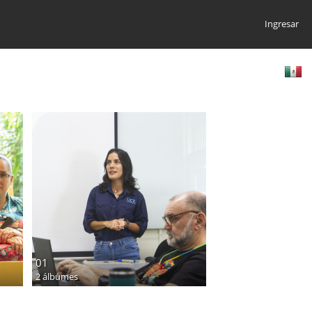
Ingresar
01
2 álbumes