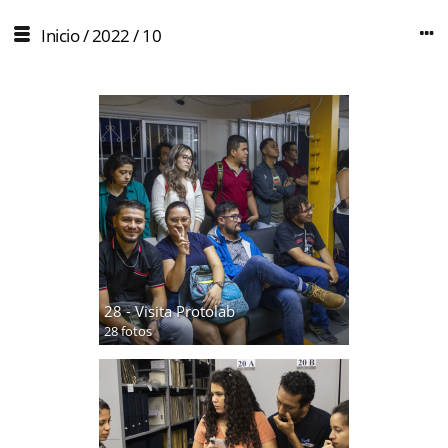
Inicio
/
2022
/
10
28 - Visita Protolab
28 fotos